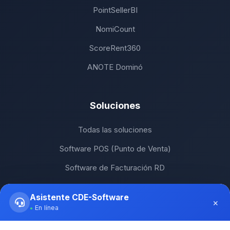
PointSellerBI
NomiCount
ScoreRent360
ANOTE Dominó
Soluciones
Todas las soluciones
Software POS (Punto de Venta)
Software de Facturación RD
Software ERP RD
Asistente CDE-Software
×
Software para PyMEs
En línea
POS para Restaurantes