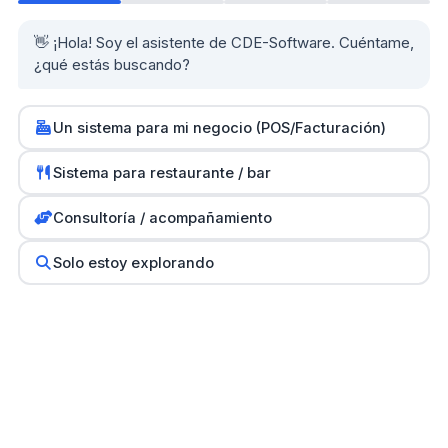
Guías prácticas
👋 ¡Hola! Soy el asistente de CDE-Software. Cuéntame,
Herramientas y calculadoras
¿qué estás buscando?
Un sistema para mi negocio (POS/Facturación)
Partners
0
Sistema para restaurante / bar
SH Computers - Higüey
Consultoría / acompañamiento
Km2 Tecnología - Santo Domingo
Stock Comunicaciones - Constanza
Solo estoy explorando
Cethi PC - Bávaro
Copyright © 2007-2026
CDE-Software Corp. and Emilio
Cordones
All Rights Reserved