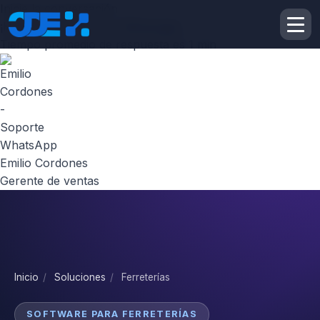
Inicie la conversación
¡Hola! Escribenos por
Whatsapp
Tiempo promedio de respuesta es 1 min
Emilio Cordones
Gerente de ventas
Inicio
/
Soluciones
/
Ferreterías
SOFTWARE PARA FERRETERÍAS