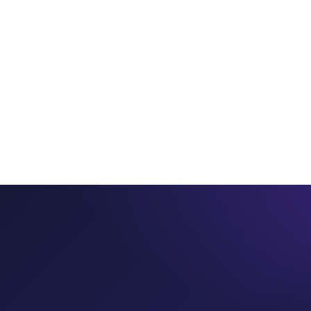
ros
Servicios
Productos
PointSeller
Consultorí