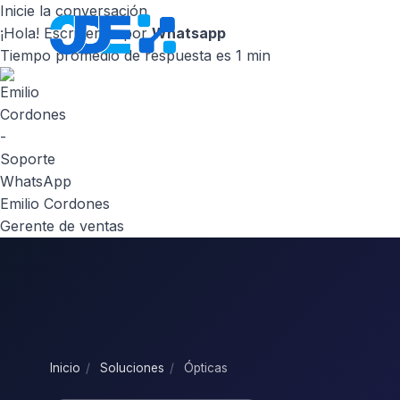
Inicie la conversación
¡Hola! Escribenos por
Whatsapp
Inicio
Nosot
Tiempo promedio de respuesta es 1 min
Emilio Cordones
Gerente de ventas
Inicio
/
Soluciones
/
Ópticas