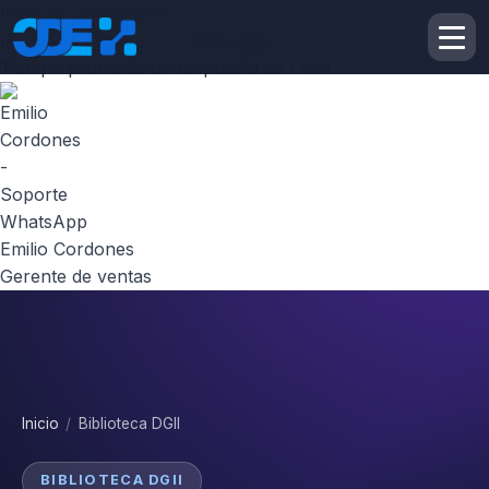
Inicie la conversación
¡Hola! Escribenos por
Whatsapp
Tiempo promedio de respuesta es 1 min
Emilio Cordones
Gerente de ventas
Inicio
/
Biblioteca DGII
BIBLIOTECA DGII