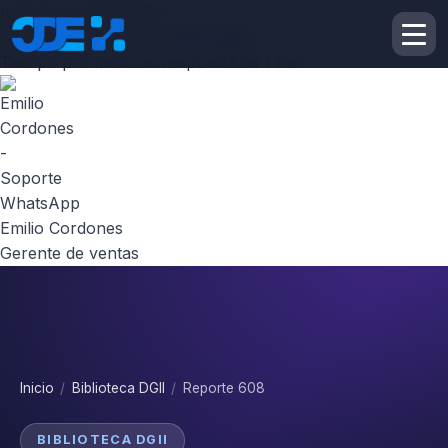
Inicie la conversación
¡Hola! Escribenos por
Whatsapp
Tiempo promedio de respuesta es 1 min
Emilio Cordones
Gerente de ventas
Inicio
/
Biblioteca DGII
/
Reporte 608
BIBLIOTECA DGII