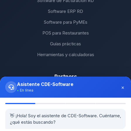
Software de Facturación RD
Software ERP RD
Software para PyMEs
POS para Restaurantes
Guías prácticas
Herramientas y calculadoras
Partners
Asistente CDE-Software
×
SH Computers - Higüey
En línea
Km2 Tecnología - Santo Domingo
Stock Comunicaciones - Constanza
👋 ¡Hola! Soy el asistente de CDE-Software. Cuéntame,
¿qué estás buscando?
Cethi PC - Bávaro