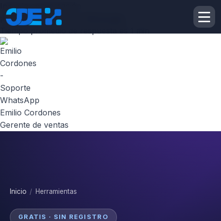
Inicie la conversación
¡Hola! Escribenos por
Whatsapp
Tiempo promedio de respuesta es 1 min
Emilio Cordones
Gerente de ventas
Inicio
/
Herramientas
GRATIS · SIN REGISTRO