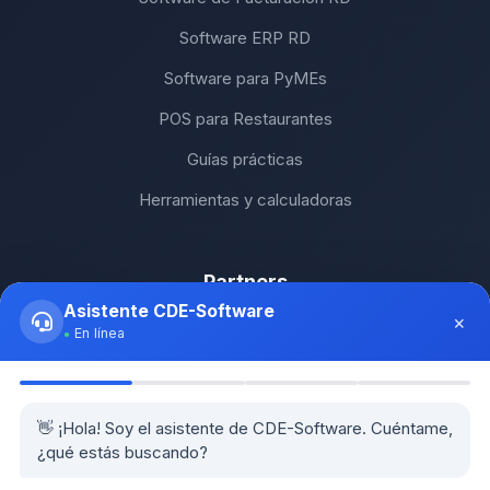
Software ERP RD
Software para PyMEs
POS para Restaurantes
Guías prácticas
Herramientas y calculadoras
Partners
Asistente CDE-Software
×
SH Computers - Higüey
En línea
Km2 Tecnología - Santo Domingo
Stock Comunicaciones - Constanza
👋 ¡Hola! Soy el asistente de CDE-Software. Cuéntame,
¿qué estás buscando?
Cethi PC - Bávaro