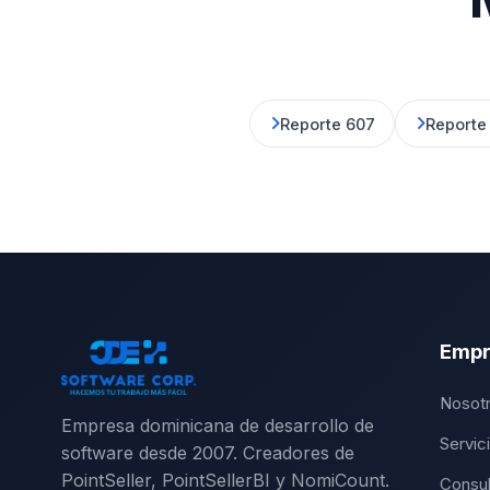
Reporte 607
Reporte
Empr
Nosot
Empresa dominicana de desarrollo de
Servic
software desde 2007. Creadores de
PointSeller, PointSellerBI y NomiCount.
Consul