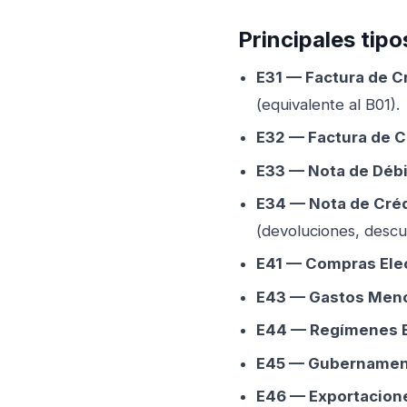
Principales tip
E31 — Factura de Cr
(equivalente al B01).
E32 — Factura de C
E33 — Nota de Débi
E34 — Nota de Créd
(devoluciones, descu
E41 — Compras Elec
E43 — Gastos Meno
E44 — Regímenes E
E45 — Gubernament
E46 — Exportacione