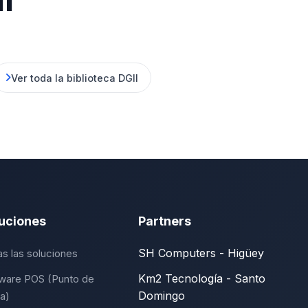
Ver toda la biblioteca DGII
uciones
Partners
SH Computers - Higüey
s las soluciones
Km2 Tecnología - Santo
ware POS (Punto de
Domingo
a)