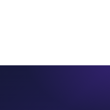
ros
Servicios
Productos
PointSeller
Consultorí