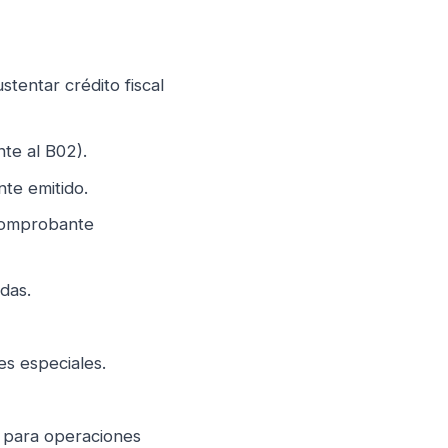
stentar crédito fiscal
nte al B02).
te emitido.
 comprobante
das.
s especiales.
para operaciones