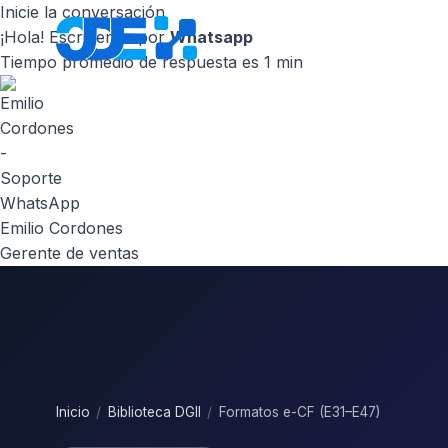
Inicie la conversación
¡Hola! Escribenos por
Whatsapp
Inicio
Nosot
Tiempo promedio de respuesta es 1 min
Emilio Cordones
Gerente de ventas
Inicio
/
Biblioteca DGII
/
Formatos e-CF (E31–E47)