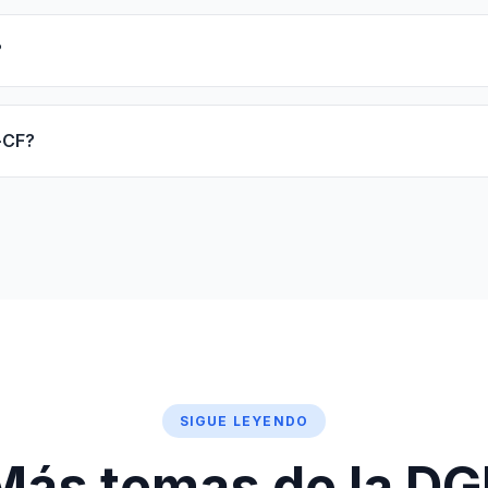
?
-CF?
SIGUE LEYENDO
Más temas de la DGI