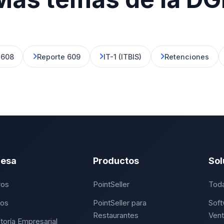
 608
Reporte 609
IT-1 (ITBIS)
Retenciones
esa
Productos
Sol
ros
PointSeller
Toda
ios
PointSeller para
Soft
Restaurantes
Vent
toría Empresarial