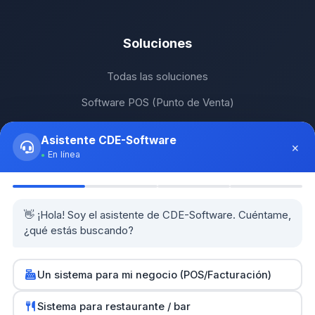
Soluciones
Todas las soluciones
Software POS (Punto de Venta)
Software de Facturación RD
Asistente CDE-Software
×
Software ERP RD
En línea
Software para PyMEs
POS para Restaurantes
👋 ¡Hola! Soy el asistente de CDE-Software. Cuéntame,
¿qué estás buscando?
Guías prácticas
Herramientas y calculadoras
Un sistema para mi negocio (POS/Facturación)
0
Sistema para restaurante / bar
Partners