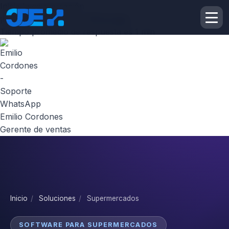
Inicie la conversación
¡Hola! Escribenos por
Whatsapp
Tiempo promedio de respuesta es 1 min
Emilio Cordones
Gerente de ventas
Inicio
/
Soluciones
/
Supermercados
SOFTWARE PARA SUPERMERCADOS