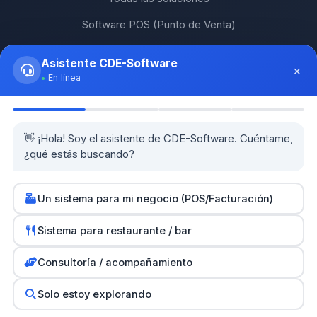
Software POS (Punto de Venta)
Software de Facturación RD
Asistente CDE-Software
×
Software ERP RD
En línea
Software para PyMEs
POS para Restaurantes
👋 ¡Hola! Soy el asistente de CDE-Software. Cuéntame,
¿qué estás buscando?
Guías prácticas
Herramientas y calculadoras
Un sistema para mi negocio (POS/Facturación)
0
Sistema para restaurante / bar
Partners
Consultoría / acompañamiento
SH Computers - Higüey
Km2 Tecnología - Santo Domingo
Solo estoy explorando