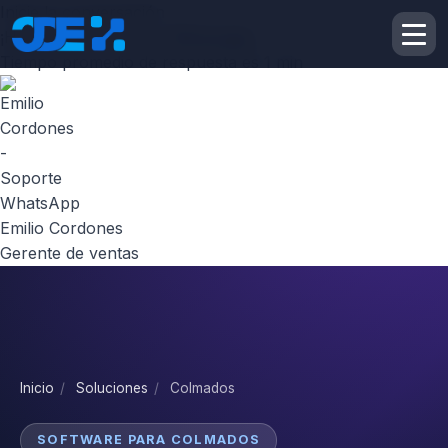
Inicie la conversación
¡Hola! Escribenos por
Whatsapp
Tiempo promedio de respuesta es 1 min
Emilio Cordones
Gerente de ventas
Inicio
/
Soluciones
/
Colmados
SOFTWARE PARA COLMADOS