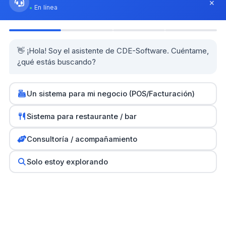
Software ERP RD
×
En línea
Software para PyMEs
POS para Restaurantes
👋 ¡Hola! Soy el asistente de CDE-Software. Cuéntame,
Guías prácticas
¿qué estás buscando?
Herramientas y calculadoras
Un sistema para mi negocio (POS/Facturación)
Partners
0
Sistema para restaurante / bar
SH Computers - Higüey
Consultoría / acompañamiento
Km2 Tecnología - Santo Domingo
Solo estoy explorando
Stock Comunicaciones - Constanza
Cethi PC - Bávaro