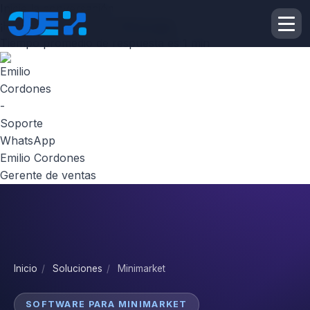
Inicie la conversación
¡Hola! Escribenos por
Whatsapp
Tiempo promedio de respuesta es 1 min
Emilio Cordones
Gerente de ventas
Inicio
/
Soluciones
/
Minimarket
SOFTWARE PARA MINIMARKET