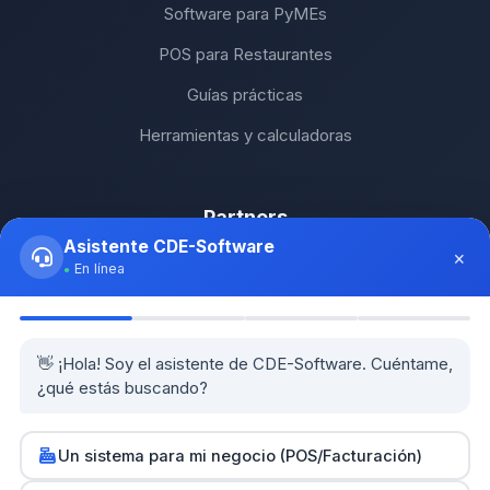
Software para PyMEs
POS para Restaurantes
Guías prácticas
Herramientas y calculadoras
Partners
Asistente CDE-Software
×
SH Computers - Higüey
En línea
Km2 Tecnología - Santo Domingo
Stock Comunicaciones - Constanza
👋 ¡Hola! Soy el asistente de CDE-Software. Cuéntame,
¿qué estás buscando?
Cethi PC - Bávaro
Un sistema para mi negocio (POS/Facturación)