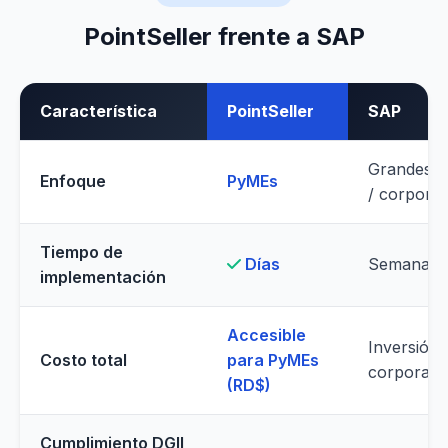
PointSeller frente a SAP
Característica
PointSeller
SAP
Grandes 
Enfoque
PyMEs
/ corporat
Tiempo de
Días
Semanas 
implementación
Accesible
Inversión
Costo total
para PyMEs
corporativ
(RD$)
Cumplimiento DGII