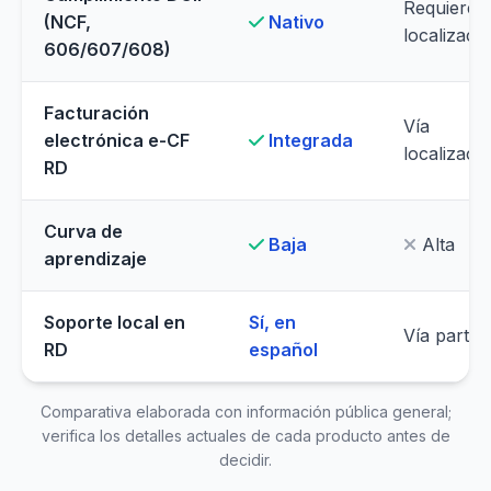
Requiere
(NCF,
Nativo
localizaci
606/607/608)
Facturación
Vía
electrónica e-CF
Integrada
localizaci
RD
Curva de
Baja
Alta
aprendizaje
Soporte local en
Sí, en
Vía partne
RD
español
Comparativa elaborada con información pública general;
verifica los detalles actuales de cada producto antes de
decidir.