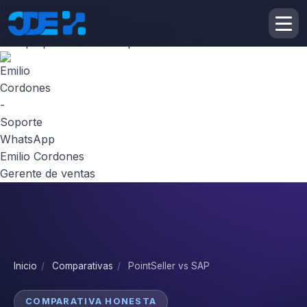
Inicie la conversación
¡Hola! Escribenos por
Whatsapp
Tiempo promedio de respuesta es 1 min
Emilio Cordones
Gerente de ventas
Inicio
/
Comparativas
/
PointSeller vs SAP
COMPARATIVA HONESTA