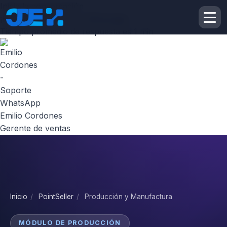
Inicie la conversación
¡Hola! Escribenos por
Whatsapp
Tiempo promedio de respuesta es 1 min
Emilio Cordones
Gerente de ventas
Inicio
/
PointSeller
/
Producción y Manufactura
MÓDULO DE PRODUCCIÓN