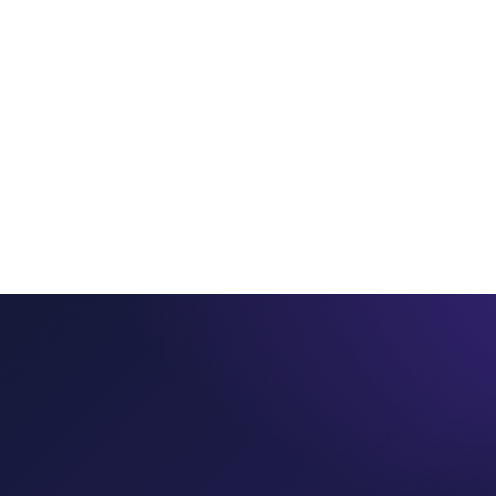
ros
Servicios
Productos
PointSeller
Consultorí