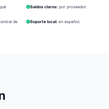
qué
Saldos claros:
por proveedor.
central de
Soporte local:
en español.
n