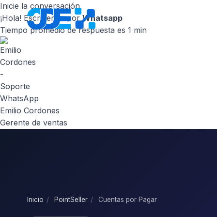
Inicie la conversación
¡Hola! Escribenos por
Whatsapp
Inicio
Nosot
Tiempo promedio de respuesta es 1 min
Emilio Cordones
Gerente de ventas
Inicio
/
PointSeller
/
Cuentas por Pagar