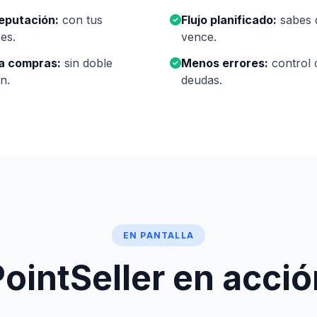
eputación:
con tus
Flujo planificado:
sabes 
es.
vence.
 a compras:
sin doble
Menos errores:
control 
ón.
deudas.
EN PANTALLA
PointSeller en acció