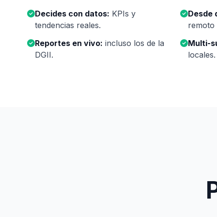
Decides con datos:
KPIs y
Desde 
tendencias reales.
remoto 
Reportes en vivo:
incluso los de la
Multi-s
DGII.
locales.