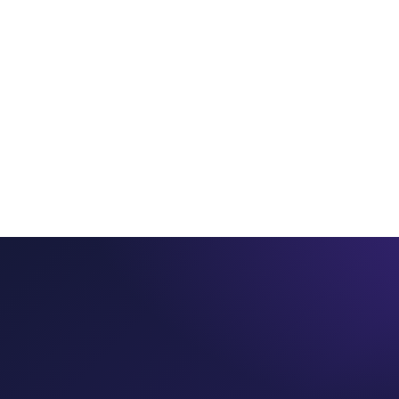
ros
Servicios
Productos
PointSeller
Consultorí