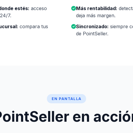
donde estés:
acceso
Más rentabilidad:
detect
24/7.
deja más margen.
ucursal:
compara tus
Sincronizado:
siempre c
de PointSeller.
EN PANTALLA
PointSeller en acció