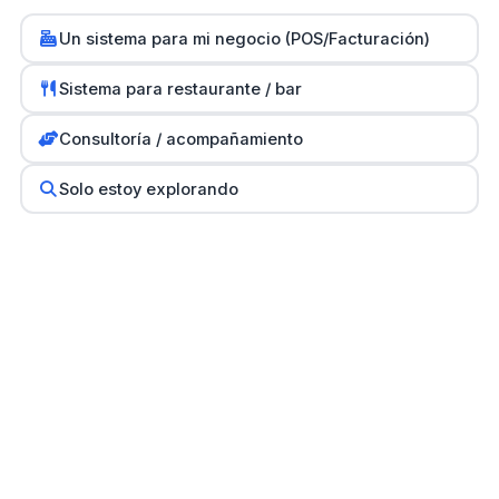
Software para PyMEs
Un sistema para mi negocio (POS/Facturación)
POS para Restaurantes
0
Sistema para restaurante / bar
Guías prácticas
Consultoría / acompañamiento
Herramientas y calculadoras
Solo estoy explorando
Partners
SH Computers - Higüey
Km2 Tecnología - Santo Domingo
Stock Comunicaciones - Constanza
Cethi PC - Bávaro