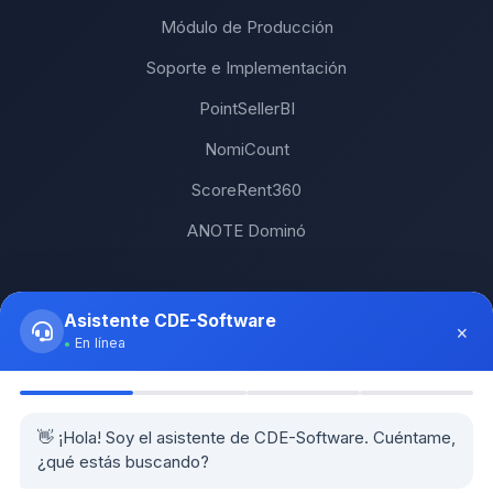
Módulo de Producción
Soporte e Implementación
PointSellerBI
NomiCount
ScoreRent360
ANOTE Dominó
Soluciones
Asistente CDE-Software
×
En línea
Todas las soluciones
Software POS (Punto de Venta)
👋 ¡Hola! Soy el asistente de CDE-Software. Cuéntame,
Software de Facturación RD
¿qué estás buscando?
Software ERP RD