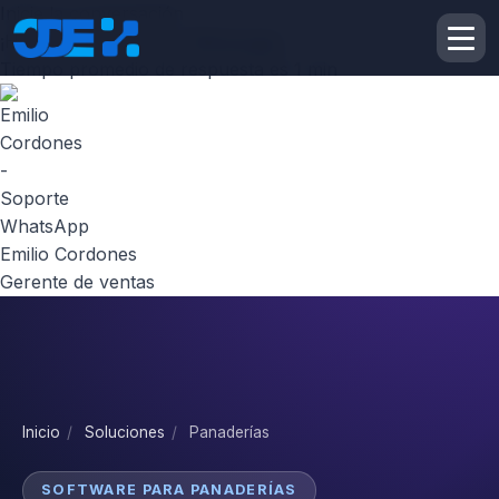
Inicie la conversación
¡Hola! Escribenos por
Whatsapp
Tiempo promedio de respuesta es 1 min
Emilio Cordones
Gerente de ventas
Inicio
/
Soluciones
/
Panaderías
SOFTWARE PARA PANADERÍAS