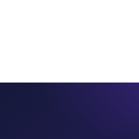
ros
Servicios
Productos
PointSeller
Consultorí