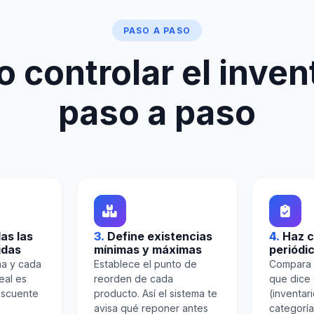
PASO A PASO
 controlar el invent
paso a paso
as las
3.
Define existencias
4.
Haz c
idas
mínimas y máximas
periódi
a y cada
Establece el punto de
Compara l
eal es
reorden de cada
que dice 
escuente
producto. Así el sistema te
(inventari
avisa qué reponer antes
categoría