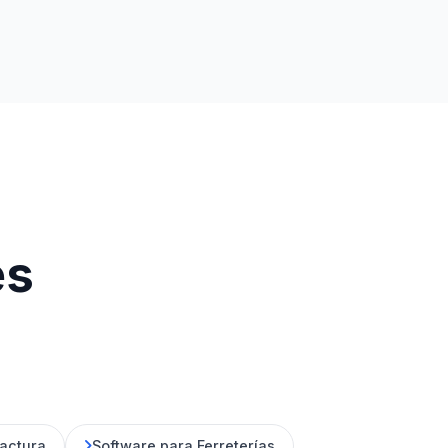
es
actura
Software para Ferreterías