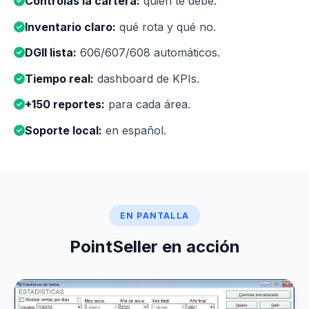
Controlas la cartera:
quién te debe.
Inventario claro:
qué rota y qué no.
DGII lista:
606/607/608 automáticos.
Tiempo real:
dashboard de KPIs.
+150 reportes:
para cada área.
Soporte local:
en español.
EN PANTALLA
PointSeller en acción