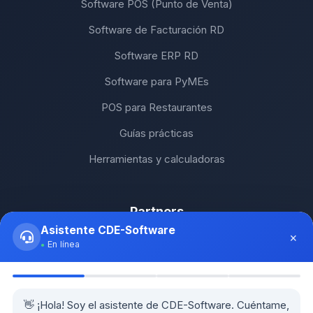
Software POS (Punto de Venta)
Software de Facturación RD
Software ERP RD
Software para PyMEs
POS para Restaurantes
Guías prácticas
Herramientas y calculadoras
Partners
Asistente CDE-Software
×
SH Computers - Higüey
En línea
Km2 Tecnología - Santo Domingo
Stock Comunicaciones - Constanza
👋 ¡Hola! Soy el asistente de CDE-Software. Cuéntame,