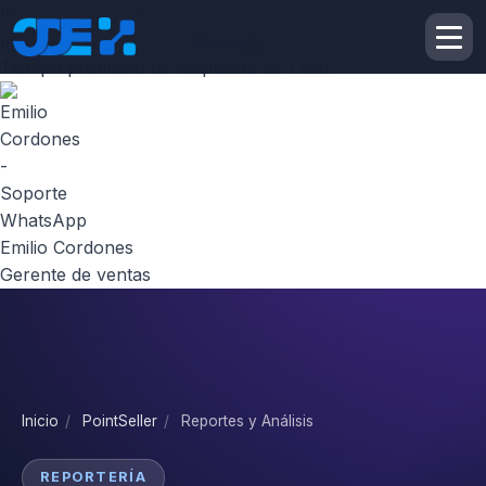
Inicie la conversación
¡Hola! Escribenos por
Whatsapp
Tiempo promedio de respuesta es 1 min
Emilio Cordones
Gerente de ventas
Inicio
/
PointSeller
/
Reportes y Análisis
REPORTERÍA