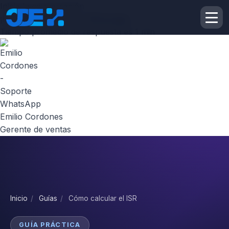
Inicie la conversación
¡Hola! Escribenos por
Whatsapp
Tiempo promedio de respuesta es 1 min
Emilio Cordones
Gerente de ventas
Inicio
/
Guías
/
Cómo calcular el ISR
GUÍA PRÁCTICA