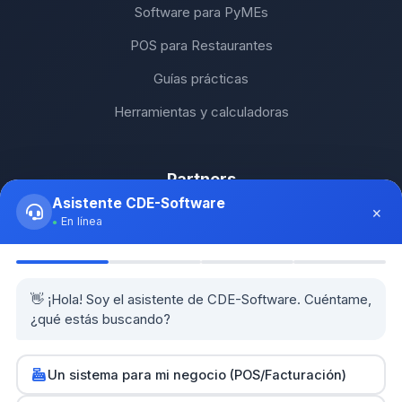
Software para PyMEs
POS para Restaurantes
Guías prácticas
Herramientas y calculadoras
Partners
Asistente CDE-Software
×
SH Computers - Higüey
En línea
Km2 Tecnología - Santo Domingo
Stock Comunicaciones - Constanza
👋 ¡Hola! Soy el asistente de CDE-Software. Cuéntame,
¿qué estás buscando?
Cethi PC - Bávaro
Un sistema para mi negocio (POS/Facturación)