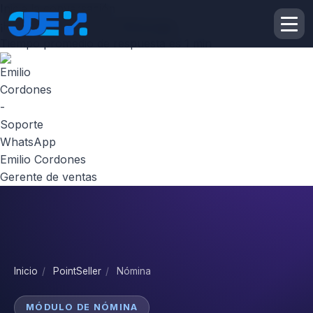
Inicie la conversación
¡Hola! Escribenos por
Whatsapp
Tiempo promedio de respuesta es 1 min
Emilio Cordones
Gerente de ventas
Inicio
/
PointSeller
/
Nómina
MÓDULO DE NÓMINA