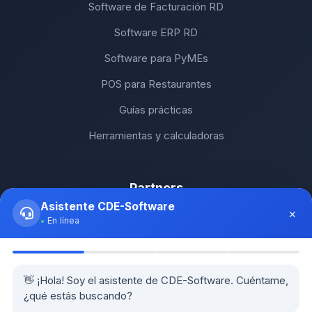
Software de Facturación RD
Software ERP RD
Software para PyMEs
POS para Restaurantes
Guías prácticas
Herramientas y calculadoras
Partners
Asistente CDE-Software
×
SH Computers - Higüey
En línea
Km2 Tecnología - Santo Domingo
Stock Comunicaciones - Constanza
👋 ¡Hola! Soy el asistente de CDE-Software. Cuéntame,
¿qué estás buscando?
Cethi PC - Bávaro