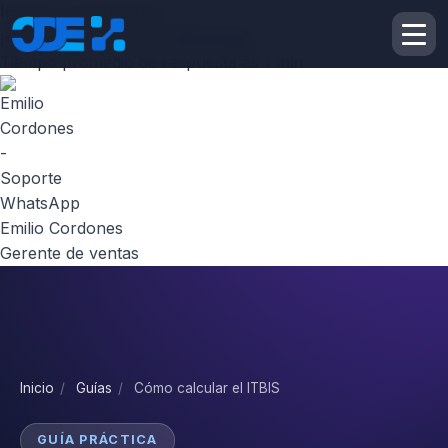
Inicie la conversación
¡Hola! Escribenos por
Whatsapp
Tiempo promedio de respuesta es 1 min
Emilio Cordones
Gerente de ventas
Inicio
/
Guías
/
Cómo calcular el ITBIS
GUÍA PRÁCTICA