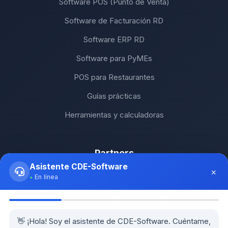
Software POS (Punto de Venta)
Software de Facturación RD
Software ERP RD
Software para PyMEs
POS para Restaurantes
Guías prácticas
Herramientas y calculadoras
Partners
Asistente CDE-Software
×
SH Computers - Higüey
En línea
Km2 Tecnología - Santo Domingo
Stock Comunicaciones - Constanza
👋 ¡Hola! Soy el asistente de CDE-Software. Cuéntame,