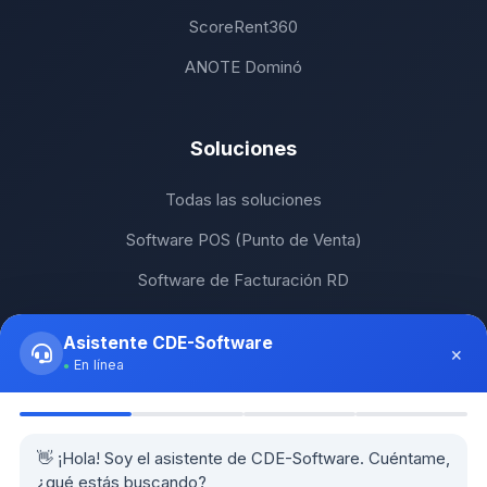
ScoreRent360
ANOTE Dominó
Soluciones
Todas las soluciones
Software POS (Punto de Venta)
Software de Facturación RD
Software ERP RD
Asistente CDE-Software
×
Software para PyMEs
En línea
POS para Restaurantes
Guías prácticas
👋 ¡Hola! Soy el asistente de CDE-Software. Cuéntame,
Herramientas y calculadoras
¿qué estás buscando?