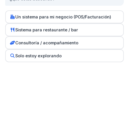
Un sistema para mi negocio (POS/Facturación)
Partners
0
Sistema para restaurante / bar
SH Computers - Higüey
Consultoría / acompañamiento
Km2 Tecnología - Santo Domingo
Stock Comunicaciones - Constanza
Solo estoy explorando
Cethi PC - Bávaro
Copyright © 2007-2026
CDE-Software Corp. and Emilio
Cordones
All Rights Reserved
Todos los Derechos Reservados - PSeller Soft