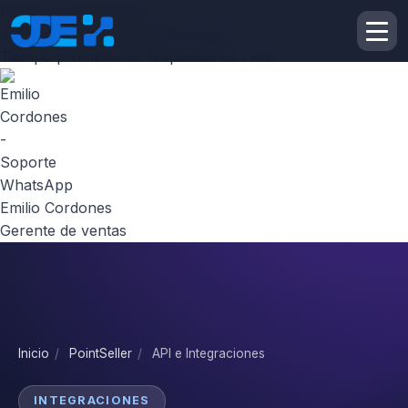
Inicie la conversación
¡Hola! Escribenos por
Whatsapp
Tiempo promedio de respuesta es 1 min
Emilio Cordones
Gerente de ventas
Inicio
/
PointSeller
/
API e Integraciones
INTEGRACIONES