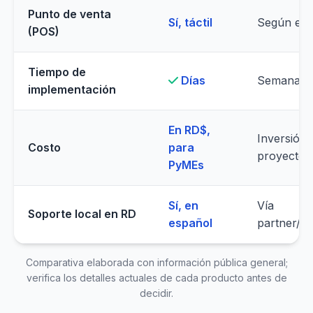
Punto de venta
Sí, táctil
Según edi
(POS)
Tiempo de
Días
Semanas 
implementación
En RD$,
Inversión 
Costo
para
proyecto
PyMEs
Sí, en
Vía
Soporte local en RD
español
partner/di
Comparativa elaborada con información pública general;
verifica los detalles actuales de cada producto antes de
decidir.