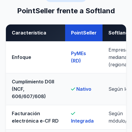
PointSeller frente a Softland
Característica
PointSeller
Softland
Empresas
PyMEs
Enfoque
medianas/
(RD)
(regional)
Cumplimiento DGII
(NCF,
Nativo
Según loca
606/607/608)
Facturación
Según
electrónica e-CF RD
Integrada
módulo/loc