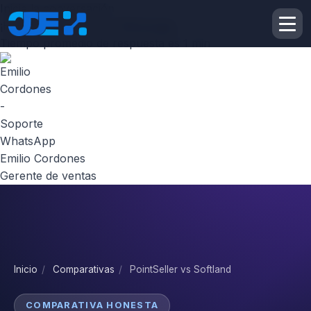
Inicie la conversación
¡Hola! Escribenos por
Whatsapp
Tiempo promedio de respuesta es 1 min
Emilio Cordones
Gerente de ventas
Inicio
/
Comparativas
/
PointSeller vs Softland
COMPARATIVA HONESTA