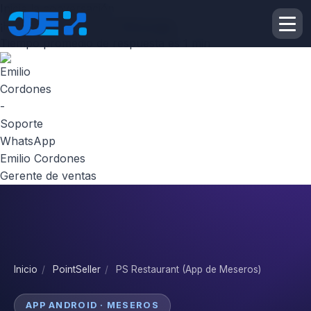
Inicie la conversación
¡Hola! Escribenos por
Whatsapp
Tiempo promedio de respuesta es 1 min
Emilio Cordones
Gerente de ventas
Inicio
/
PointSeller
/
PS Restaurant (App de Meseros)
APP ANDROID · MESEROS