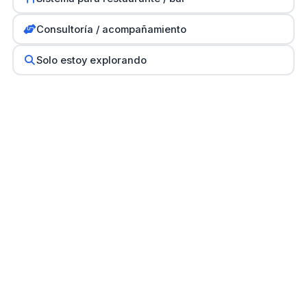
Consultoría / acompañamiento
Solo estoy explorando
Empresa dominicana de desarrollo de software desde
2007. Creadores de PointSeller, PointSellerBI y
NomiCount.
Empresa