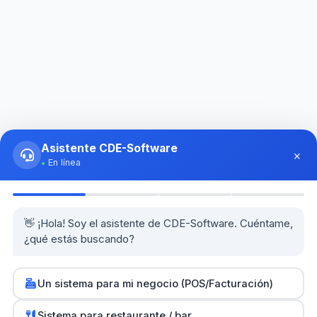
Asistente CDE-Software
×
En línea
👋 ¡Hola! Soy el asistente de CDE-Software. Cuéntame,
¿qué estás buscando?
Un sistema para mi negocio (POS/Facturación)
0
Sistema para restaurante / bar