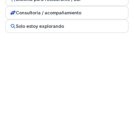
Consultoría / acompañamiento
Solo estoy explorando
Empresa dominicana de desarrollo de software desde
2007. Creadores de PointSeller, PointSellerBI y
NomiCount.
Empresa