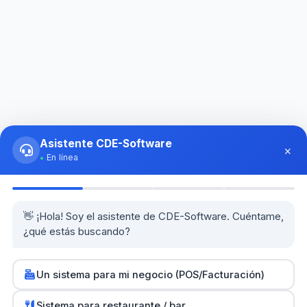
Asistente CDE-Software
×
En línea
👋 ¡Hola! Soy el asistente de CDE-Software. Cuéntame,
¿qué estás buscando?
Un sistema para mi negocio (POS/Facturación)
0
Sistema para restaurante / bar