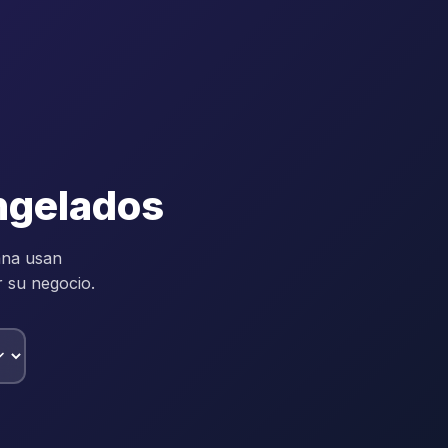
ongelados
ana usan
r su negocio.