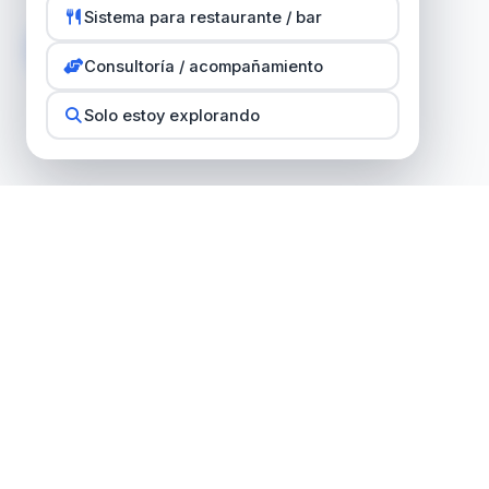
Sistema para restaurante / bar
0
Consultoría / acompañamiento
Solo estoy explorando
Empr
Nosot
Empresa dominicana de desarrollo de
Servic
software desde 2007. Creadores de
PointSeller, PointSellerBI y NomiCount.